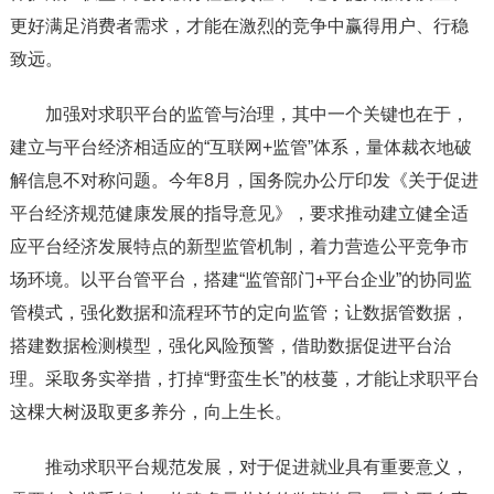
更好满足消费者需求，才能在激烈的竞争中赢得用户、行稳
致远。
加强对求职平台的监管与治理，其中一个关键也在于，
建立与平台经济相适应的“互联网+监管”体系，量体裁衣地破
解信息不对称问题。今年8月，国务院办公厅印发《关于促进
平台经济规范健康发展的指导意见》，要求推动建立健全适
应平台经济发展特点的新型监管机制，着力营造公平竞争市
场环境。以平台管平台，搭建“监管部门+平台企业”的协同监
管模式，强化数据和流程环节的定向监管；让数据管数据，
搭建数据检测模型，强化风险预警，借助数据促进平台治
理。采取务实举措，打掉“野蛮生长”的枝蔓，才能让求职平台
这棵大树汲取更多养分，向上生长。
推动求职平台规范发展，对于促进就业具有重要意义，