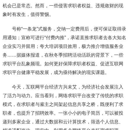
机会已是常态。然而，一些侵害求职者权益、违规敛财的现
象时有发生，值得警惕。
号称“一条龙”式服务，交纳一定费用后，便可保证取得录
用通知；宣称可进行“付费内推”，承诺直推求职者去各大知名
企业实习并留用；夸大培训项目效用，极力推介增值服务业
务……据媒体报道，在秋冬季招聘活动活跃的背景下，一些
求职平台乱象频现。如何更好保障求职者权益、促进互联网
求职平台健康平稳发展，成为亟待解决的现实课题。
今天，互联网平台经济方兴未艾，为经济社会发展注入
了活力与动力。应当看到，网络求职平台改变了传统的求职
模式，在求职者与雇主之间架起信息共享之桥，既便利了求
职者，也提升了招聘效率。一张小小的电子简历，可以被投
递到多家企业，通过大数据和云计算技术，筛选个人信息、