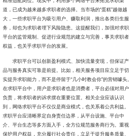
精准适配岗位。现实中，利用多个网络平台来拓宽求职渠
道，已成为越来越多求职者的选择。当市场的“蛋糕”越做越
大，一些求职平台为吸引用户、赚取利润，推出各类衍生服
务，却也为求职者埋下风险隐患。这提醒我们，加强对求职
平台的监管规制、促进行业规范的建立与完善，事关求职者
权益，也关乎求职平台的发展。
求职平台可以创新盈利模式、加快流量变现，但保证产
品与服务真实可靠是前提。比如，相关服务项目应立足于切
实提升求职能力，而不是停留于“几小时教会你”的营销噱头。
在求职平台中，用户是求职者也是消费者，平台必须对用户
负责，将求职者的诉求摆在重要位置。相关企业应该认识
到，网络求职平台不仅仅是商业模式，也关系着公共利益。
求职平台应清晰界定自身责任边界，从平台设施、平台中
介、平台生态等多方面入手，全方位规范服务商行为。重视
保护用户权益，充分履行社会责任，立足于提升服务质量、