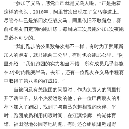
“参加了义马，感觉自己就是义乌人啦。”正是抱着
这样的念头，2016年，阿里首次出现在了义马赛道上。
尽管今年已是第四次征战义马，阿里依旧不敢懈怠，赛
前和跑友们定期约跑训练，每周两三次晨跑外加1次夜跑
是必不可少的。
“我们跑步的公里数每次都不一样，有时为了照顾新
加入的跑友，就只跑两三公里，有时也会跑15公里。”阿
里介绍，“我们跑团的实力相当不错，所有成员几乎都能
在2小时内跑完半马。去年，还有一位跑友在义马半程赛
中取得了第八名的好成绩。”
当被问及有关跑团的问题时，作为负责人的阿里打
开了话匣子。从小热爱运动的他，在一位巴西朋友的引
荐下加入了跑团，找到了与自己兴趣相投的伙伴。平
时，跑团成员利用闲暇时间，在江滨绿廊、梅湖体育
馆、福田湿地公园等地约跑，有时还会组织短程越野