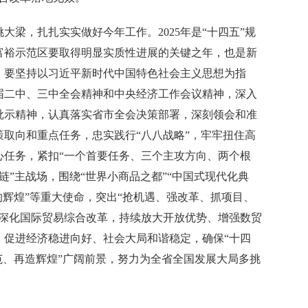
，扎扎实实做好今年工作。2025年是“十四五”规
富裕示范区要取得明显实质性进展的关键之年，也是新
。要坚持以习近平新时代中国特色社会主义思想为指
届二中、三中全会精神和中央经济工作会议精神，深入
批示精神，认真落实省市全会决策部署，深刻领会和准
取向和重点任务，忠实践行“八八战略”，牢牢扭住高
心任务，紧扣“一个首要任务、三个主攻方向、两个根
”“链”主战场，围绕“世界小商品之都”“中国式现代化典
的辉煌”等重大使命，突出“抢机遇、强改革、抓项目、
力深化国际贸易综合改革，持续放大开放优势、增强数贸
，促进经济稳进向好、社会大局和谐稳定，确保“十四
范、再造辉煌”广阔前景，努力为全省全国发展大局多挑