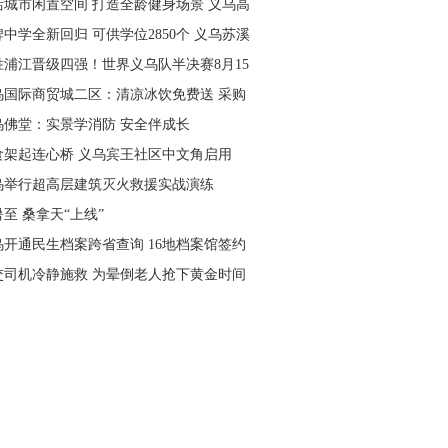
活城市闲置空间 打造全龄健身场景 义乌高
量落地省级文体民生实事
中学全新回归 可供学位2850个 义乌苏溪
学9月投用
胜浦江晋级四强！世界义乌队半决赛8月15
主场开打
乌国际商贸城二区：清凉冰饮免费送 采购
可就近领取
乌佛堂：实景学消防 安全伴成长
食架起连心桥 义乌宾王社区中文角启用
乌举行超高层建筑灭火救援实战演练
至 桑拿天“上线”
乌开通民生档案跨省查询 16地档案馆签约
作
交司机冷静施救 为晕倒老人抢下黄金时间