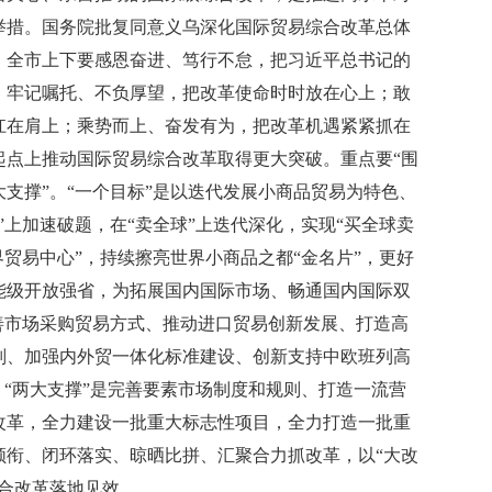
举措。国务院批复同意义乌深化国际贸易综合改革总体
。全市上下要感恩奋进、笃行不怠，把习近平总书记的
，牢记嘱托、不负厚望，把改革使命时时放在心上；敢
扛在肩上；乘势而上、奋发有为，把改革机遇紧紧抓在
起点上推动国际贸易综合改革取得更大突破。重点要“围
支撑”。“一个目标”是以迭代发展小商品贸易为特色、
”上加速破题，在“卖全球”上迭代深化，实现“买全球卖
界贸易中心”，持续擦亮世界小商品之都“金名片”，更好
能级开放强省，为拓展国内国际市场、畅通国内国际双
善市场采购贸易方式、推动进口贸易创新发展、打造高
则、加强内外贸一体化标准建设、创新支持中欧班列高
。“两大支撑”是完善要素市场制度和规则、打造一流营
改革，全力建设一批重大标志性项目，全力打造一批重
领衔、闭环落实、晾晒比拼、汇聚合力抓改革，以“大改
合改革落地见效。