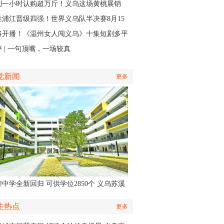
接力
到一小时认购超万斤！义乌这场黄桃展销
火力全开”
胜浦江晋级四强！世界义乌队半决赛8月15
主场开打
将开播！《温州女人闯义乌》十集短剧多平
同步上线
 | 一句顶嘴，一场较真
觉新闻
更多
中学全新回归 可供学位2850个 义乌苏溪
学9月投用
生热点
更多