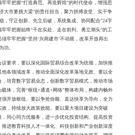
牢牢把握“打造典范、再造辉煌”的时代使命，增强思
济大市要挑大梁”的责任担当，聚力拼搏攻坚、实干争
稳，守正创新、先立后破，系统集成、协同配合”24字
牢牢把握始终“干在实处、走在前列、勇立潮头”的工
须牢牢把握“坚持‘兴商建市’不动摇，改革开放再出
为功。
会议要求，要以深化国际贸易综合改革为统领，加快推
其他各领域改革，推动全面深化改革落地见效。要以全
台，培育数字贸易业态，创新数字贸易模式，推动市场
载体，完善“枢纽+通道+网络”整体布局，构建内畅外
建强开放枢纽。要以争抢份额、直达快享为导向，全力
实效，持续放大政策效能。要以重大项目建设为突破
设，同心同力优服务，进一步优化投资结构、提高投资
，推进教育科技人才一体化、科技创新和产业创新深度