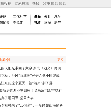
商报投稿
网站投稿
热线：0579-8551 6611
评论
文化礼堂
商贸
教育
汽车
阔忙食
专题汇
视觉
旅游
房产
新原创
更多
光的人把光带回了家乡 新书《追光》再现
商与一座城的双向奔赴
日立秋，台风“白海豚”已进入48小时警戒
，义乌风雨时间、雨量公布
乌江东的这个夏天，被“清凉”刷了屏
01套新房喜迎业主归家！义乌后宅永宁华府
层公寓正式启动交付
乌办了场国际“坚果大会”
乌李祖村来了“云创客”：一场跨越山海的科