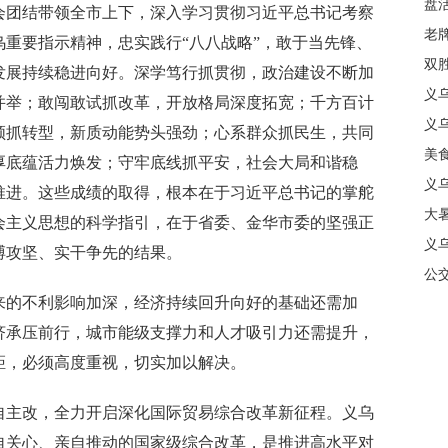
盘
团结带领全市上下，深入学习贯彻习近平总书记考察
质
老牌
重要指示精神，忠实践行“八八战略”，敢于当先锋、
中
双
发展持续稳进向好。深学笃行抓贯彻，政治建设不断加
日
义
并举；敢闯敢试抓改革，开放格局深度拓宽；千方百计
商
义
领抓转型，新质动能势头强劲；心系群众抓民生，共同
美
厚底蕴活力焕发；守牢底线抓平安，社会大局和谐稳
义
推进。这些成绩的取得，根本在于习近平总书记的掌舵
大暑
会主义思想的科学指引，在于省委、金华市委的坚强正
义
搏攻坚、实干争先的结果。
合
公
的不利影响加深，经济持续回升向好的基础还需加
济承压前行，城市能级支撑力和人才吸引力还需提升，
距，必须高度重视，切实加以解决。
主改，全力开启深化国际贸易综合改革新征程。义乌
自关心、亲自推动的国家级综合改革，是推进高水平对