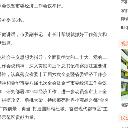
创
不
会议暨市委经济工作会议举行。
会“
双
日
即
补委员6名。
台
时评
健讲话，市委副书记、市长叶帮锐就抓好工作落实和
献出席。
视
社会主义思想为指导，全面贯彻党的二十大、党的二
工作会议精神，深入贯彻习近平总书记考察浙江重要讲
精神，认真落实省委十五届六次全会暨省委经济工作会
精神和金华市委八届七次全会暨金华市委经济工作会议
作，研究部署2025年经济工作，进一步动员全市上下全
、拼搏攻坚、勇挑大梁，持续擦亮世界小商品之都“金名
老牌
”广阔前景，勇当“打造国际枢纽城、奋进现代都市区”主
中
裕示范区贡献力量。
民