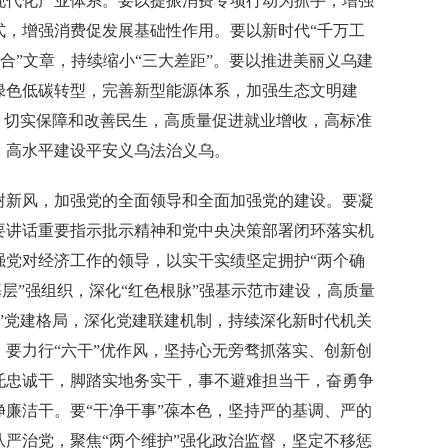
现代化产业体系。要以提振消费专项行动为抓手，增强
式，增强消费促发展基础性作用。要以新时代“千万工
“融合”文章，持续缩小“三大差距”。要以推进美丽义乌建
绿色低碳转型，完善新型能源体系，加强生态文明建
，切实保障和改善民生，高质量促进就业增收，高标准
，高水平建设平安义乌法治义乌。
新风，加强党的全面领导和全面加强党的建设。要凝
要讲话重要指示批示精神和党中央决策部署闭环落实机
强党对经济工作的领导，以实干实绩坚定拥护“两个确
基层”强组织，深化“红色根脉”强基示范市建设，高质量
”党建格局，深化党建联建机制，持续深化新时代机关
要力行“六干”优作风，坚持心无旁骛抓落实、创新创
托忠诚干，脚踏实地务实干，事不避难担当干，奋勇争
廉洁干。要“干净干事”葆本色，坚持严的基调、严的
严治党，聚焦“两个维护”强化政治监督，坚定不移惩