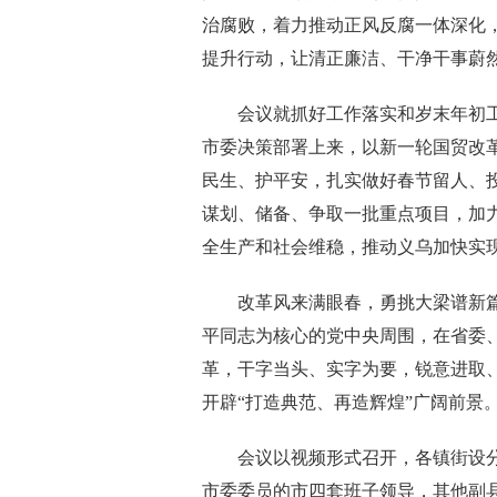
治腐败，着力推动正风反腐一体深化
提升行动，让清正廉洁、干净干事蔚
会议就抓好工作落实和岁末年初工
市委决策部署上来，以新一轮国贸改
民生、护平安，扎实做好春节留人、
谋划、储备、争取一批重点项目，加
全生产和社会维稳，推动义乌加快实
改革风来满眼春，勇挑大梁谱新篇
平同志为核心的党中央周围，在省委
革，干字当头、实字为要，锐意进取
开辟“打造典范、再造辉煌”广阔前景
会议以视频形式召开，各镇街设分
市委委员的市四套班子领导，其他副