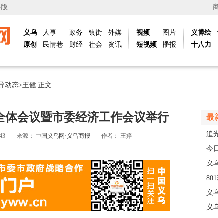
字版
义乌
人事
政务
镇街
外媒
视频
图片
义博绘
原创
民情巷
财经
社会
资讯
短视频
播报
十八力
导动态
>
王健
正文
全体会议暨市委经济工作会议举行
最
追
:43
来源：
中国义乌网·义乌商报
作者：
王婷
义
今
线
义
8
高
义
义