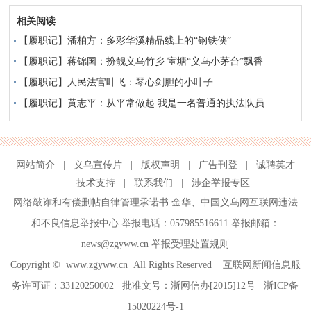
相关阅读
【履职记】潘柏方：多彩华溪精品线上的“钢铁侠”
【履职记】蒋锦国：扮靓义乌竹乡 宦塘“义乌小茅台”飘香
【履职记】人民法官叶飞：琴心剑胆的小叶子
【履职记】黄志平：从平常做起 我是一名普通的执法队员
网站简介
|
义乌宣传片
|
版权声明
|
广告刊登
|
诚聘英才
|
技术支持
|
联系我们
|
涉企举报专区
网络敲诈和有偿删帖自律管理承诺书
金华
、
中国义乌网互联网违法
和不良信息举报中心
举报电话：057985516611 举报邮箱：
news@zgyww.cn
举报受理处置规则
Copyright ©
www.zgyww.cn
All Rights Reserved 互联网新闻信息服
务许可证：33120250002 批准文号：浙网信办[2015]12号
浙ICP备
15020224号-1