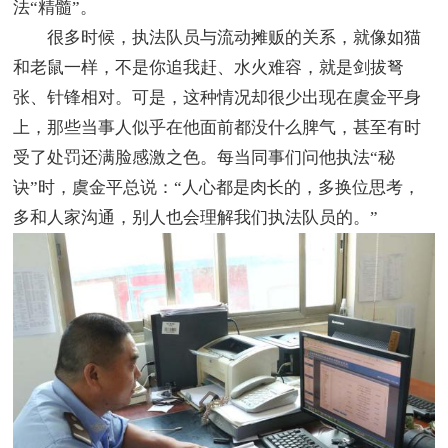
法“精髓”。
很多时候，执法队员与流动摊贩的关系，就像如猫
和老鼠一样，不是你追我赶、水火难容，就是剑拔弩
张、针锋相对。可是，这种情况却很少出现在虞金平身
上，那些当事人似乎在他面前都没什么脾气，甚至有时
受了处罚还满脸感激之色。每当同事们问他执法“秘
诀”时，虞金平总说：“人心都是肉长的，多换位思考，
多和人家沟通，别人也会理解我们执法队员的。”