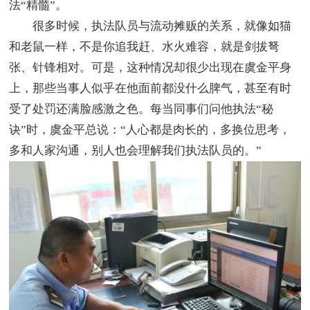
法“精髓”。
很多时候，执法队员与流动摊贩的关系，就像如猫
和老鼠一样，不是你追我赶、水火难容，就是剑拔弩
张、针锋相对。可是，这种情况却很少出现在虞金平身
上，那些当事人似乎在他面前都没什么脾气，甚至有时
受了处罚还满脸感激之色。每当同事们问他执法“秘
诀”时，虞金平总说：“人心都是肉长的，多换位思考，
多和人家沟通，别人也会理解我们执法队员的。”