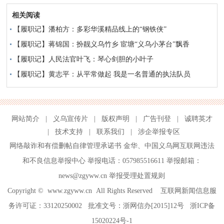
相关阅读
【履职记】潘柏方：多彩华溪精品线上的“钢铁侠”
【履职记】蒋锦国：扮靓义乌竹乡 宦塘“义乌小茅台”飘香
【履职记】人民法官叶飞：琴心剑胆的小叶子
【履职记】黄志平：从平常做起 我是一名普通的执法队员
网站简介
|
义乌宣传片
|
版权声明
|
广告刊登
|
诚聘英才
|
技术支持
|
联系我们
|
涉企举报专区
网络敲诈和有偿删帖自律管理承诺书
金华
、
中国义乌网互联网违法
和不良信息举报中心
举报电话：057985516611 举报邮箱：
news@zgyww.cn
举报受理处置规则
Copyright ©
www.zgyww.cn
All Rights Reserved 互联网新闻信息服
务许可证：33120250002 批准文号：浙网信办[2015]12号
浙ICP备
15020224号-1