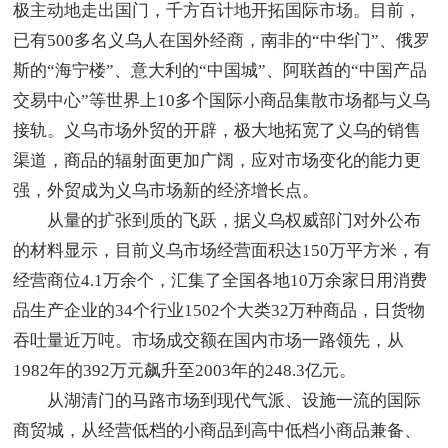
极主动地走出国门，千方百计地开拓国际市场。目前，
已有500多名义乌人在国外经商，南非的“中华门”、俄罗
斯的“海宁楼”、意大利的“中国城”、阿联酋的“中国产品
交易中心”等世界上10多个国际小商品集散市场都与义乌
接轨。义乌市场外贸的开辟，极大地拓宽了义乌的销售
渠道，商品的辐射面更加广阔，应对市场变化的能力更
强，外贸成为义乌市场新的经济增长点。
从量的扩张到质的飞跃，据义乌权威部门对外公布
的材料显示，目前义乌市场经营面积达150万平方米，有
经营商位4.1万余个，汇集了全国各地10万余家日用消费
品生产企业的34个行业1502个大类32万种商品，日货物
吞吐量近万吨。市场成交额在国内市场一路领先，从
1982年的392万元飙升至2003年的248.3亿元。
从湖清门的马路市场到现代气派、设施一流的国际
商贸城，从经营低档的小商品到高中低档小商品兼备、