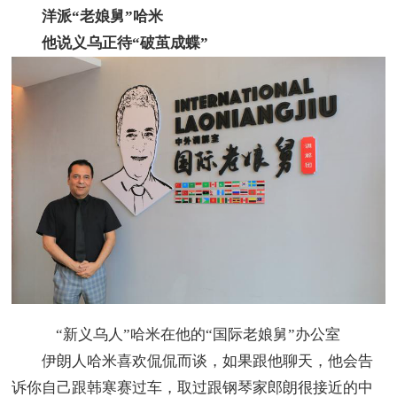
洋派“老娘舅”哈米
他说义乌正待“破茧成蝶”
“新义乌人”哈米在他的“国际老娘舅”办公室
伊朗人哈米喜欢侃侃而谈，如果跟他聊天，他会告
诉你自己跟韩寒赛过车，取过跟钢琴家郎朗很接近的中