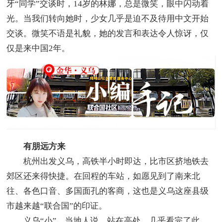
牙“同学”交谈时，14岁的林娜，总是微笑，眼中闪动着
光。当我们转向她时，少女几乎是迫不及待用中文开始
交谈。微笑不语是礼貌，她的发言和表达令人惊讶，仅
仅是来中国2年。
有朋远方来
杭州出发义乌，高铁半小时即达，比市区挤地铁去
郊区还来得快捷。在回程的车站，如愿见到了南来北
往、各色口音、多国面孔的客商，这也是义乌这座县级
市越来越“联合国”的印证。
义乌“小”，当地人说，站在高处，几乎看完了此