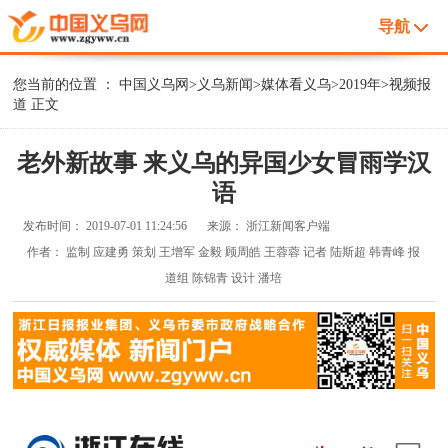
导航
您当前的位置 ：
中国义乌网
>
义乌新闻
>
媒体看义乌
>
2019年
>
视频报
道
正文
老外新故事 来义乌的异国少女冒雨学汉
语
发布时间：
2019-07-01 11:24:56
来源：
浙江新闻客户端
作者：
监制 应建勇 策划 王增军 金毅 顾周皓 王蓉蓉 记者 陆斯超 韩青峰 报
道组 陈锦青 设计 潘培