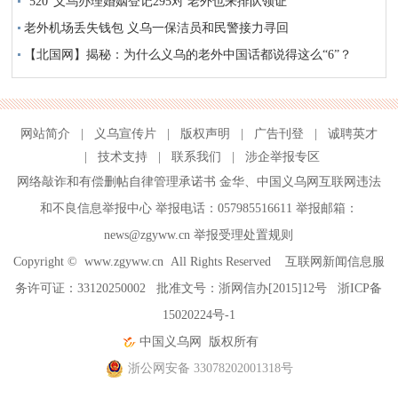
“520”义乌办理婚姻登记295对 老外也来排队领证
老外机场丢失钱包 义乌一保洁员和民警接力寻回
【北国网】揭秘：为什么义乌的老外中国话都说得这么“6”？
网站简介
|
义乌宣传片
|
版权声明
|
广告刊登
|
诚聘英才
|
技术支持
|
联系我们
|
涉企举报专区
网络敲诈和有偿删帖自律管理承诺书
金华
、
中国义乌网互联网违法
和不良信息举报中心
举报电话：057985516611 举报邮箱：
news@zgyww.cn
举报受理处置规则
Copyright ©
www.zgyww.cn
All Rights Reserved 互联网新闻信息服
务许可证：33120250002 批准文号：浙网信办[2015]12号
浙ICP备
15020224号-1
中国义乌网
版权所有
浙公网安备 33078202001318号