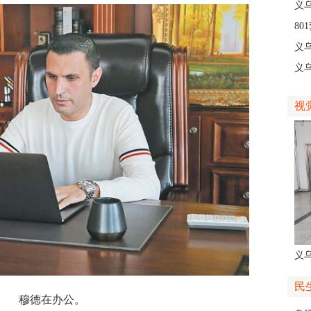
线
义
8
高
义
义
创
视
义
人
民
穆德在办公。