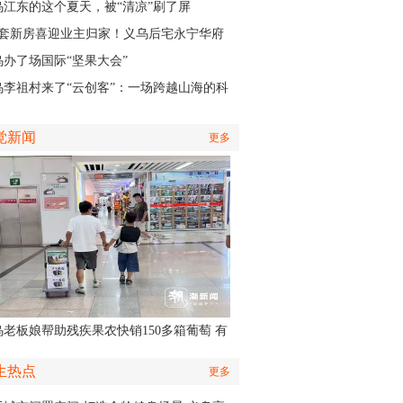
，义乌风雨时间、雨量公布
乌江东的这个夏天，被“清凉”刷了屏
01套新房喜迎业主归家！义乌后宅永宁华府
层公寓正式启动交付
乌办了场国际“坚果大会”
乌李祖村来了“云创客”：一场跨越山海的科
接力
觉新闻
更多
乌老板娘帮助残疾果农快销150多箱葡萄 有
认出她还主演了部短剧
生热点
更多