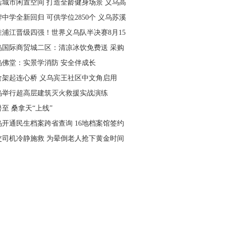
活城市闲置空间 打造全龄健身场景 义乌高
量落地省级文体民生实事
中学全新回归 可供学位2850个 义乌苏溪
学9月投用
胜浦江晋级四强！世界义乌队半决赛8月15
主场开打
乌国际商贸城二区：清凉冰饮免费送 采购
可就近领取
乌佛堂：实景学消防 安全伴成长
食架起连心桥 义乌宾王社区中文角启用
乌举行超高层建筑灭火救援实战演练
至 桑拿天“上线”
乌开通民生档案跨省查询 16地档案馆签约
作
交司机冷静施救 为晕倒老人抢下黄金时间