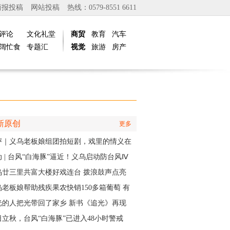
商报投稿
网站投稿
热线：0579-8551 6611
评论
文化礼堂
商贸
教育
汽车
阔忙食
专题汇
视觉
旅游
房产
新原创
更多
评｜义乌老板娘组团拍短剧，戏里的情义在
实中有了回响
 | 台风“白海豚”逼近！义乌启动防台风Ⅳ
应急响应
乌廿三里共富大楼好戏连台 拨浪鼓声点亮
村之夜
乌老板娘帮助残疾果农快销150多箱葡萄 有
认出她还主演了部短剧
光的人把光带回了家乡 新书《追光》再现
商与一座城的双向奔赴
日立秋，台风“白海豚”已进入48小时警戒