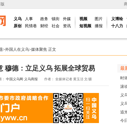
字版
义乌
人事
政务
镇街
外媒
视频
图片
义博绘
原创
民情巷
财经
社会
资讯
短视频
播报
十八力
题
>
外国人在义乌
>
媒体聚焦
正文
意 穆德：立足义乌 拓展全球贸易
最
时
源：
中国义乌网·义乌商报
作者：
全媒体记者 黄玉洁 文/摄
现
滚动
级
义
乡
义
人
追
义
今