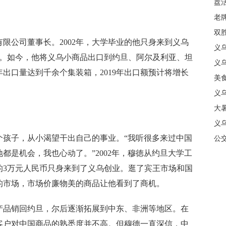
盘
质
老牌
中
双
公司董事长。2002年，大学毕业的他只身来到义乌
日
义
意。如今，他将义乌小商品出口到约旦、阿尔及利亚、坦
商
义
年出口量达到千余个集装箱，2019年出口额预计将增长
美
义
大暑
义
子，从小渴望干出自己的事业。“我听很多来过中国
合
公
都是机会，我也心动了。”2002年，穆徳从约旦大学工
的3万元人民币只身来到了义乌创业。逛了宾王市场和国
的市场，市场价廉物美的商品让他看到了商机。
品销回约旦，尔后逐渐拓展到中东、非洲等地区。在
客户对中国商品的熟悉度并不高。但穆德一直深信，中