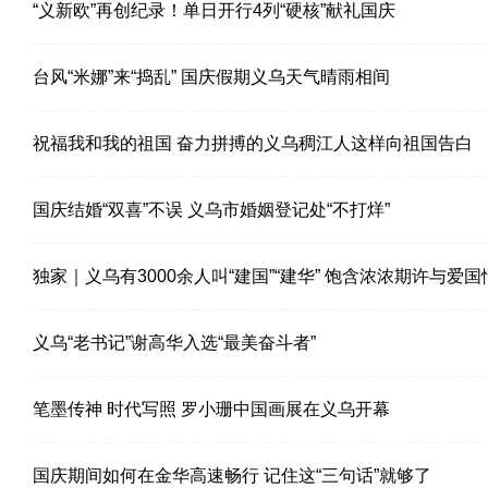
“义新欧”再创纪录！单日开行4列“硬核”献礼国庆
台风“米娜”来“捣乱” 国庆假期义乌天气晴雨相间
祝福我和我的祖国 奋力拼搏的义乌稠江人这样向祖国告白
国庆结婚“双喜”不误 义乌市婚姻登记处“不打烊”
独家｜义乌有3000余人叫“建国”“建华” 饱含浓浓期许与爱国
怀
义乌“老书记”谢高华入选“最美奋斗者”
笔墨传神 时代写照 罗小珊中国画展在义乌开幕
国庆期间如何在金华高速畅行 记住这“三句话”就够了