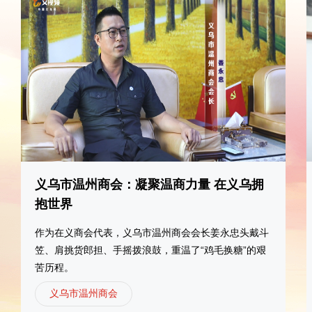
义乌市温州商会：凝聚温商力量 在义乌拥
抱世界
作为在义商会代表，义乌市温州商会会长姜永忠头戴斗
笠、肩挑货郎担、手摇拨浪鼓，重温了“鸡毛换糖”的艰
苦历程。
义乌市温州商会