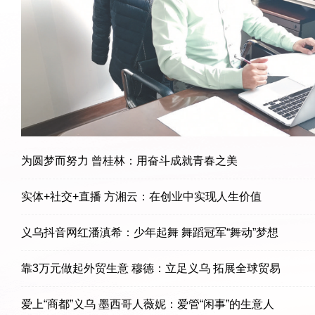
为圆梦而努力 曾桂林：用奋斗成就青春之美
实体+社交+直播 方湘云：在创业中实现人生价值
义乌抖音网红潘滇希：少年起舞 舞蹈冠军“舞动”梦想
靠3万元做起外贸生意 穆德：立足义乌 拓展全球贸易
爱上“商都”义乌 墨西哥人薇妮：爱管“闲事”的生意人