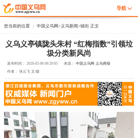
导航
您当前的位置 ：
中国义乌网
>
义乌新闻
>
镇街
正文
义乌义亭镇陇头朱村 “红梅指数”引领垃
圾分类新风尚
发布时间：
2020-05-06 09:20:05
来源：
中国义乌网·义乌商报
作者：
张云飞 文/摄