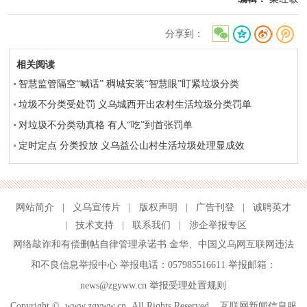
分享到：
相关阅读
智慧监管隔空“喊话” 稠城安装“智慧眼”盯紧垃圾分类
垃圾不分类受处罚 义乌城西开出农村生活垃圾分类罚单
对垃圾不分类动真格 有人“吃”到首张罚单
定时定点 分类投放 义乌益公山村生活垃圾处理显成效
网站简介
|
义乌宣传片
|
版权声明
|
广告刊登
|
诚聘英才
|
技术支持
|
联系我们
|
涉企举报专区
网络敲诈和有偿删帖自律管理承诺书
金华
、
中国义乌网互联网违法
和不良信息举报中心
举报电话：057985516611 举报邮箱：
news@zgyww.cn
举报受理处置规则
Copyright ©
www.zgyww.cn
All Rights Reserved 互联网新闻信息服