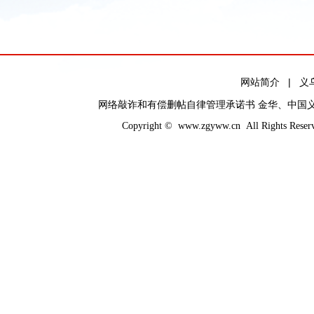
网友@：一样，我1
无锡苏州上海，都呆
网站简介
|
义
方面还是很好的。
网络敲诈和有偿删帖自律管理承诺书
金华
、
中国
Copyright ©
www.zgyww.cn
All Rights
网友@北极甜虾：