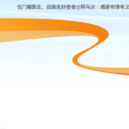
也门籍医生、丝路友好使者@阿马尔：感谢有情有
滋养了我