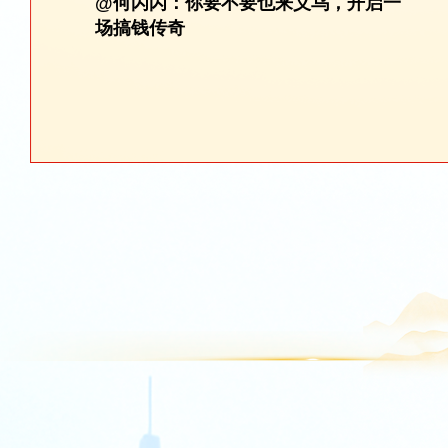
@何闪闪：你要不要也来义乌，开启一
场搞钱传奇