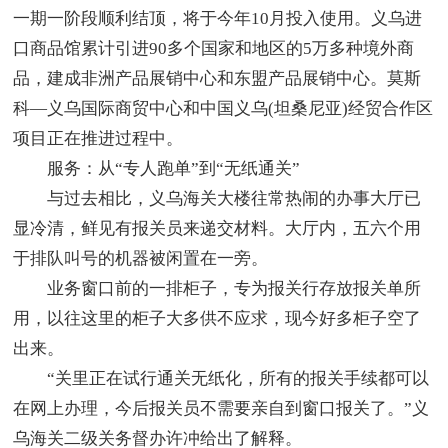
一期一阶段顺利结顶，将于今年10月投入使用。义乌进
口商品馆累计引进90多个国家和地区的5万多种境外商
品，建成非洲产品展销中心和东盟产品展销中心。莫斯
科—义乌国际商贸中心和中国义乌(坦桑尼亚)经贸合作区
项目正在推进过程中。
服务：从“专人跑单”到“无纸通关”
与过去相比，义乌海关大楼往常热闹的办事大厅已
显冷清，鲜见有报关员来递交材料。大厅内，五六个用
于排队叫号的机器被闲置在一旁。
业务窗口前的一排柜子，专为报关行存放报关单所
用，以往这里的柜子大多供不应求，现今好多柜子空了
出来。
“关里正在试行通关无纸化，所有的报关手续都可以
在网上办理，今后报关员不需要亲自到窗口报关了。”义
乌海关二级关务督办许冲给出了解释。