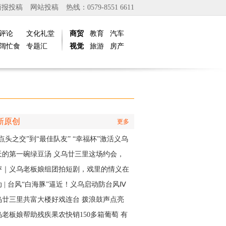
商报投稿
网站投稿
热线：0579-8551 6611
评论
文化礼堂
商贸
教育
汽车
阔忙食
专题汇
视觉
旅游
房产
新原创
更多
点头之交”到“最佳队友” “幸福杯”激活义乌
江邻里情
天的第一碗绿豆汤 义乌廿三里这场约会，
角是快递小哥
评｜义乌老板娘组团拍短剧，戏里的情义在
实中有了回响
 | 台风“白海豚”逼近！义乌启动防台风Ⅳ
应急响应
乌廿三里共富大楼好戏连台 拨浪鼓声点亮
村之夜
乌老板娘帮助残疾果农快销150多箱葡萄 有