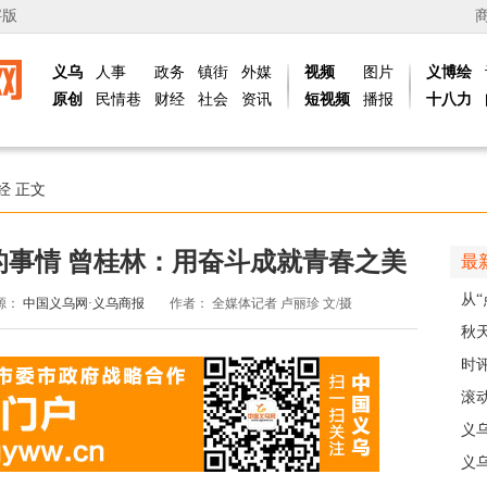
字版
义乌
人事
政务
镇街
外媒
视频
图片
义博绘
原创
民情巷
财经
社会
资讯
短视频
播报
十八力
经
正文
的事情 曾桂林：用奋斗成就青春之美
最
从“
源：
中国义乌网·义乌商报
作者：
全媒体记者 卢丽珍 文/摄
稠
秋
主
时
现
滚动
级
义
乡
义