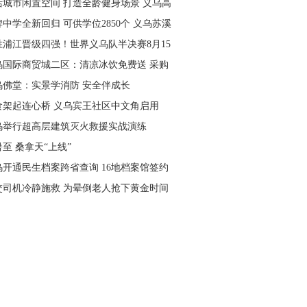
活城市闲置空间 打造全龄健身场景 义乌高
量落地省级文体民生实事
中学全新回归 可供学位2850个 义乌苏溪
学9月投用
胜浦江晋级四强！世界义乌队半决赛8月15
主场开打
乌国际商贸城二区：清凉冰饮免费送 采购
可就近领取
乌佛堂：实景学消防 安全伴成长
食架起连心桥 义乌宾王社区中文角启用
乌举行超高层建筑灭火救援实战演练
至 桑拿天“上线”
乌开通民生档案跨省查询 16地档案馆签约
作
交司机冷静施救 为晕倒老人抢下黄金时间