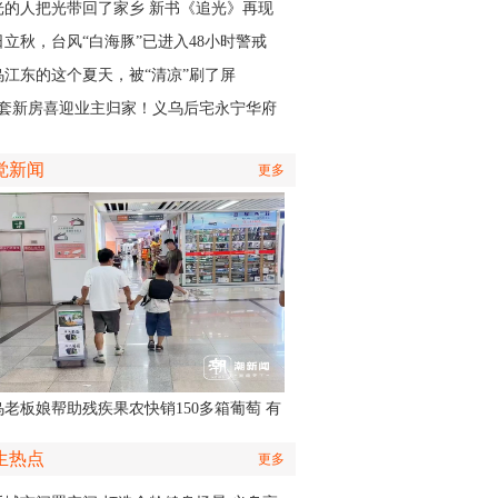
认出她还主演了部短剧
光的人把光带回了家乡 新书《追光》再现
商与一座城的双向奔赴
日立秋，台风“白海豚”已进入48小时警戒
，义乌风雨时间、雨量公布
乌江东的这个夏天，被“清凉”刷了屏
01套新房喜迎业主归家！义乌后宅永宁华府
层公寓正式启动交付
觉新闻
更多
乌老板娘帮助残疾果农快销150多箱葡萄 有
认出她还主演了部短剧
生热点
更多