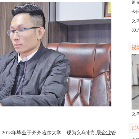
人
追
义
今
线
义
8
高
视
义
人
民
2018年毕业于齐齐哈尔大学，现为义乌市凯晟企业管