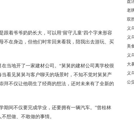
盘
质
老牌
中
双
日
义
跟着爷爷奶奶长大，可以用‘留守儿童’四个字来形容
商
义
父母不在身边，但他们时常回来看我，陪我出去游玩、买
美
义
大暑
当地开了一家建材公司。“舅舅的建材公司离学校很
义
每当看见舅舅与客户聊天的场景时，不知不觉对舅舅产
合
公
种崇拜不仅让他萌生了经商的想法，还对未来有了全新的
期间不仅要完成学业，还要拥有一辆汽车。”曾桂林
人不想做、不敢做的事情。