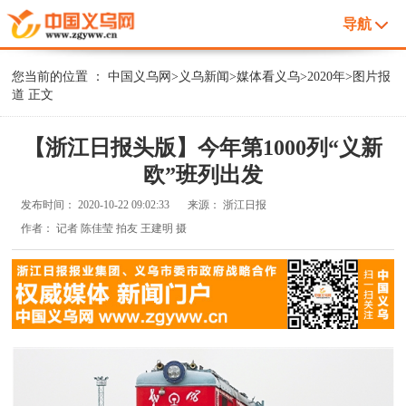
导航
您当前的位置 ：
中国义乌网
>
义乌新闻
>
媒体看义乌
>
2020年
>
图片报
道
正文
【浙江日报头版】今年第1000列“义新
欧”班列出发
发布时间：
2020-10-22 09:02:33
来源：
浙江日报
作者：
记者 陈佳莹 拍友 王建明 摄