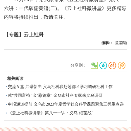
六讲：一代硕儒黄溍(二)。《云上社科微讲堂》更多精彩
内容将持续推出，敬请关注。
【专题】云上社科
编辑：
童荟颖
分享到：
相关阅读
交流互鉴 共谱新曲 义乌社科联赴莲都区学习调研社科工作
就“共同富裕 ‘金’彩篇章” 金华市社科专家来义乌调研
申报通道提前 义乌市2023年度哲学社会科学课题聚焦三类重点选
题
《云上社科微讲堂》第八十一讲：义乌“细菌战”