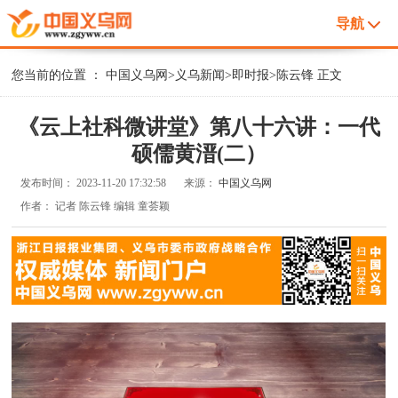
导航
您当前的位置 ：
中国义乌网
>
义乌新闻
>
即时报
>
陈云锋
正文
《云上社科微讲堂》第八十六讲：一代
硕儒黄溍(二）
发布时间：
2023-11-20 17:32:58
来源：
中国义乌网
作者：
记者 陈云锋 编辑 童荟颖