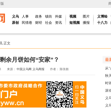
字版
义乌
人事
政务
镇街
外媒
视频
图片
义博绘
原创
民情巷
财经
社会
资讯
短视频
播报
十八力
讯
正文
剩余月饼如何“安家”？
最
从“
11
来源：
中国义乌网·义乌商报
作者：
陈张彪
稠
秋
主
时
现
滚动
级
义
乡
义