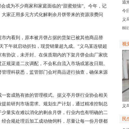
人
追
会成为不少商家和家庭面临的“甜蜜烦恼”。今年，记
义
今
，大家正用多元方式化解剩余月饼带来的资源浪费问
线
义
。
8
高
市内看到，原本被月饼占据的货架已被其他商品替
视
天下午就启动折扣，现货销量超九成。”义乌某连锁超
家有协议，未开封、在保质期内的下架月饼会由厂家统
过正规渠道二次调配，不会私自流入市场或篡改日期。
督管理科获悉，监管部门会对商品进行抽查，确保来源
一套成熟有效的管理模式。据义亭月饼行业协会相关
业提前研判市场需求、规划生产计划，通过精准控制总
义
于少量实在难以消化的剩余月饼，行业内也有明确的二
人
民
，经合规处理后加工成动物饲料，尽量让每一份月饼都