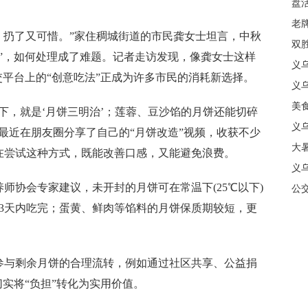
盘
质
老牌
扔了又可惜。”家住稠城街道的市民龚女士坦言，中秋
中
双
”，如何处理成了难题。记者走访发现，像龚女士这样
日
义
交平台上的“创意吃法”正成为许多市民的消耗新选择。
商
义
美
，就是‘月饼三明治’；莲蓉、豆沙馅的月饼还能切碎
义
最近在朋友圈分享了自己的“月饼改造”视频，收获不少
大暑
在尝试这种方式，既能改善口感，又能避免浪费。
义
协会专家建议，未开封的月饼可在常温下(25℃以下)
合
公
3天内吃完；蛋黄、鲜肉等馅料的月饼保质期较短，更
与剩余月饼的合理流转，例如通过社区共享、公益捐
切实将“负担”转化为实用价值。