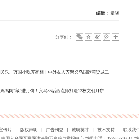
编辑：
童晓
分享到：
潮民乐、万国小吃齐亮相！中外友人齐聚义乌国际商贸城二
鸡鸣阁“藏”进月饼！义乌85后西点师打造12枚文创月饼
宣传片
|
版权声明
|
广告刊登
|
诚聘英才
|
技术支持
|
联系我
、
中国义乌网互联网违法和不良信息举报中心
举报电话：057985516611 举