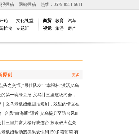
商报投稿
网站投稿
热线：0579-8551 6611
评论
文化礼堂
商贸
教育
汽车
阔忙食
专题汇
视觉
旅游
房产
新原创
更多
点头之交”到“最佳队友” “幸福杯”激活义乌
江邻里情
天的第一碗绿豆汤 义乌廿三里这场约会，
角是快递小哥
评｜义乌老板娘组团拍短剧，戏里的情义在
实中有了回响
 | 台风“白海豚”逼近 义乌提升至防台风Ⅲ
应急响应
乌廿三里共富大楼好戏连台 拨浪鼓声点亮
村之夜
乌老板娘帮助残疾果农快销150多箱葡萄 有