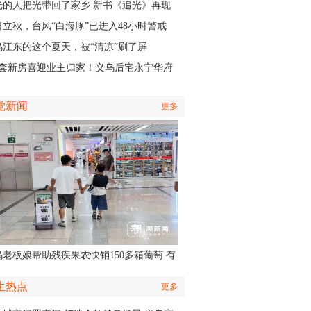
认出她还主演了部短剧
光的人把光带回了家乡 新书《追光》再现
商与一座城的双向奔赴
日立秋，台风“白海豚”已进入48小时警戒
，义乌风雨时间、雨量公布
乌江东的这个夏天，被“清凉”刷了屏
01套新房喜迎业主归家！义乌后宅永宁华府
层公寓正式启动交付
觉新闻
更多
乌老板娘帮助残疾果农快销150多箱葡萄 有
认出她还主演了部短剧
生热点
更多