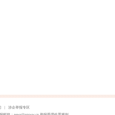
们
|
涉企举报专区
报邮箱：news@zgyww.cn
举报受理处置规则