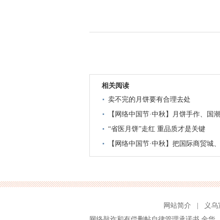
相关阅读
卖不完的月饼要有合理去处
【网络中国节·中秋】月饼手作、国
区，解锁过节新姿势
“省医月饼”走红 重品质才是关键
【网络中国节·中秋】把国际商贸城、
网站简介
|
义乌
网络敲诈和有偿删帖自律管理承诺书
金华