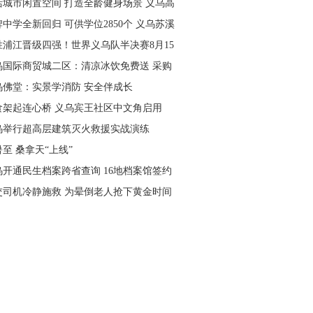
活城市闲置空间 打造全龄健身场景 义乌高
量落地省级文体民生实事
中学全新回归 可供学位2850个 义乌苏溪
学9月投用
胜浦江晋级四强！世界义乌队半决赛8月15
主场开打
乌国际商贸城二区：清凉冰饮免费送 采购
可就近领取
乌佛堂：实景学消防 安全伴成长
食架起连心桥 义乌宾王社区中文角启用
乌举行超高层建筑灭火救援实战演练
至 桑拿天“上线”
乌开通民生档案跨省查询 16地档案馆签约
作
交司机冷静施救 为晕倒老人抢下黄金时间