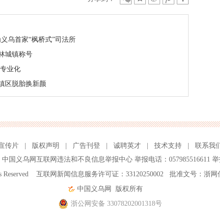
为义乌首家“枫桥式”司法所
园林城镇称号
、专业化
老镇区脱胎换新颜
宣传片
|
版权声明
|
广告刊登
|
诚聘英才
|
技术支持
|
联系我
、
中国义乌网互联网违法和不良信息举报中心
举报电话：057985516611 举
ghts Reserved 互联网新闻信息服务许可证：33120250002 批准文号：浙网
中国义乌网
版权所有
浙公网安备 33078202001318号