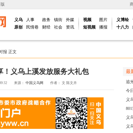
字版
义乌
人事
政务
镇街
外媒
视频
图片
义博绘
原创
民情巷
财经
社会
资讯
短视频
播报
十八力
时报
正文
享！义乌上溪发放服务大礼包
最
追
39:32
来源：
中国义乌网
作者：
文 陈文卉
义
今
线
义
8
高
义
义