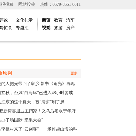
商报投稿
网站投稿
热线：0579-8551 6611
评论
文化礼堂
商贸
教育
汽车
阔忙食
专题汇
视觉
旅游
房产
新原创
更多
光的人把光带回了家乡 新书《追光》再现
商与一座城的双向奔赴
日立秋，台风“白海豚”已进入48小时警戒
，义乌风雨时间、雨量公布
乌江东的这个夏天，被“清凉”刷了屏
01套新房喜迎业主归家！义乌后宅永宁华府
层公寓正式启动交付
乌办了场国际“坚果大会”
乌李祖村来了“云创客”：一场跨越山海的科