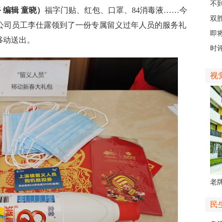
创
不
 编辑 童晓）
福字门贴、红包、口罩、84消毒液……今
会“
双
有限公司员工李仕露领到了一份专属留义过年人员的服务礼
日
即
移动送出。
台
时评
视
老牌
中
民