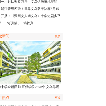
接力
到一小时认购超万斤！义乌这场黄桃展销
火力全开”
胜浦江晋级四强！世界义乌队半决赛8月15
主场开打
将开播！《温州女人闯义乌》十集短剧多平
同步上线
 | 一句顶嘴，一场较真
觉新闻
更多
中学全新回归 可供学位2850个 义乌苏溪
学9月投用
生热点
更多