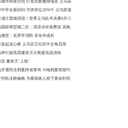
活城市闲置空间 打造全龄健身场景 义乌高
量落地省级文体民生实事
中学全新回归 可供学位2850个 义乌苏溪
学9月投用
胜浦江晋级四强！世界义乌队半决赛8月15
主场开打
乌国际商贸城二区：清凉冰饮免费送 采购
可就近领取
乌佛堂：实景学消防 安全伴成长
食架起连心桥 义乌宾王社区中文角启用
乌举行超高层建筑灭火救援实战演练
至 桑拿天“上线”
乌开通民生档案跨省查询 16地档案馆签约
作
交司机冷静施救 为晕倒老人抢下黄金时间