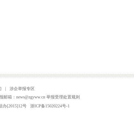
们
|
涉企举报专区
报邮箱：news@zgyww.cn
举报受理处置规则
信办[2015]12号
浙ICP备15020224号-1