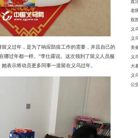
盘
质
老牌
中
双
日
义
商
义
留义过年，是为了响应防疫工作的需要，并且自己的
美
在哪过年都一样。”李仕露说。这次领到了留义人员服
义
，她表示将动员更多同事一道留在义乌过年。
大暑
义
合
公