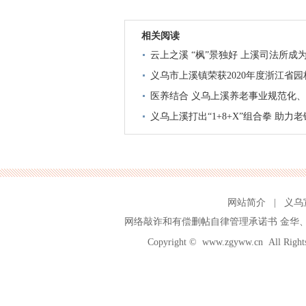
相关阅读
云上之溪 “枫”景独好 上溪司法所成
义乌市上溪镇荣获2020年度浙江省
医养结合 义乌上溪养老事业规范化
义乌上溪打出“1+8+X”组合拳 助力
网站简介
|
义乌
网络敲诈和有偿删帖自律管理承诺书
金华
Copyright ©
www.zgyww.cn
All Ri