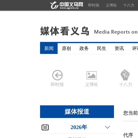
即时报
义博绘
十八力
新闻
原创
政务
民生
资讯
评
即时报
义博绘
十八力
媒体报道
您当前
2026年
代序