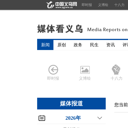
即时报
义博绘
十八力
新闻
原创
政务
民生
资讯
评
即时报
义博绘
十八力
媒体报道
您当前
2026年