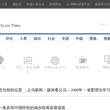
十八力
履职记
外国人在义乌
绣湖评论
义乌网络辟谣平台
媒体看义乌
评论
人事
镇街
社会
专题
外媒
图集
视
八力
书记、市长去哪
外国人在义乌
绣湖评论
网络
儿
您当前的位置 ：
义乌新闻
>
媒体看义乌
>
2006年
>
省委理论学
一条具有中国特色的城乡统筹发展道路