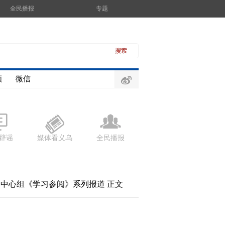
全民播报
专题
频
微信
辟谣
媒体看义乌
全民播报
习中心组《学习参阅》系列报道
正文