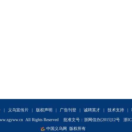
介
|
义乌宣传片
|
版权声明
|
广告刊登
|
诚聘英才
|
技术支持
|
ww.zgyww.cn
All Rights Reserved 批准文号：浙网信办[2015]12号 浙IC
中国义乌网
版权所有