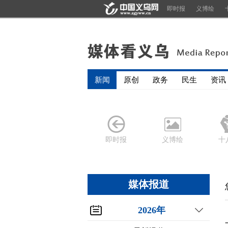
即时报
义博绘
新闻
原创
政务
民生
资讯
即时报
义博绘
十
媒体报道
2026年