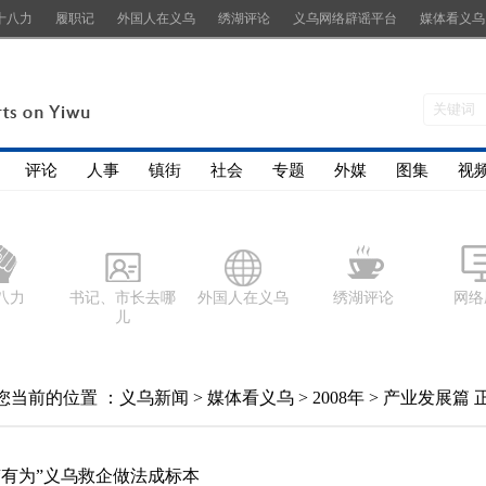
十八力
履职记
外国人在义乌
绣湖评论
义乌网络辟谣平台
媒体看义乌
评论
人事
镇街
社会
专题
外媒
图集
视
八力
书记、市长去哪
外国人在义乌
绣湖评论
网络
儿
您当前的位置 ：
义乌新闻
>
媒体看义乌
>
2008年
>
产业发展篇
“有为”义乌救企做法成标本