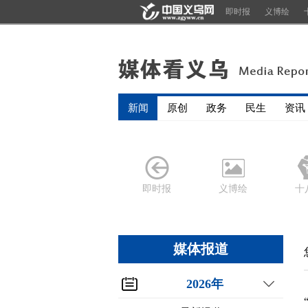
即时报
义博绘
新闻
原创
政务
民生
资讯
即时报
义博绘
十
媒体报道
2026年