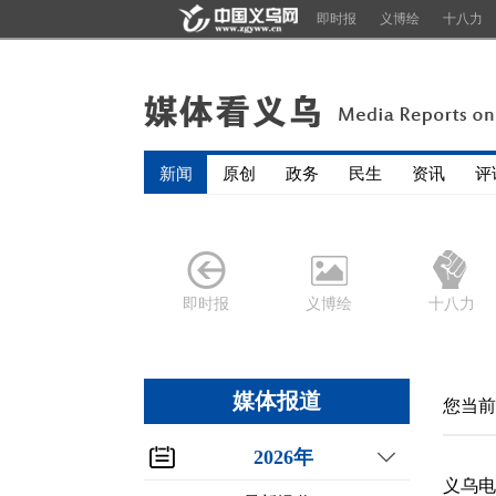
即时报
义博绘
十八力
新闻
原创
政务
民生
资讯
评
即时报
义博绘
十八力
媒体报道
您当前
2026年
义乌电