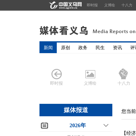
即时报
义博绘
十八力
新闻
原创
政务
民生
资讯
评
即时报
义博绘
十八力
媒体报道
您当前
2026年
【经济