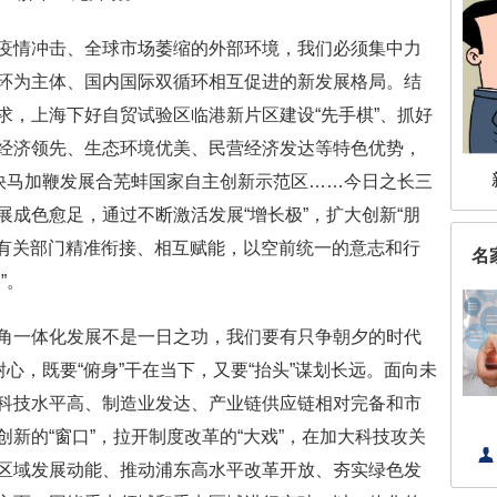
情冲击、全球市场萎缩的外部环境，我们必须集中力
环为主体、国内国际双循环相互促进的新发展格局。结
求，上海下好自贸试验区临港新片区建设“先手棋”、抓好
经济领先、生态环境优美、民营经济发达等特色优势，
徽快马加鞭发展合芜蚌国家自主创新示范区……今日之长三
成色愈足，通过不断激活发展“增长极”，扩大创新“朋
和有关部门精准衔接、相互赋能，以空前统一的意志和行
名
”。
一体化发展不是一日之功，我们要有只争朝夕的时代
耐心，既要“俯身”干在当下，又要“抬头”谋划长远。面向未
科技水平高、制造业发达、产业链供应链相对完备和市
新的“窗口”，拉开制度改革的“大戏”，在加大科技攻关
区域发展动能、推动浦东高水平改革开放、夯实绿色发