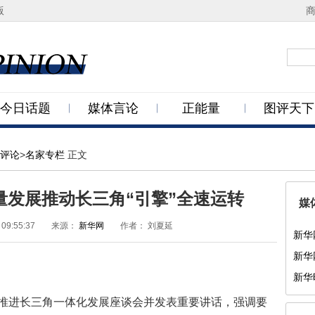
版
今日话题
媒体言论
正能量
图评天下
评论
>
名家专栏
正文
量发展推动长三角“引擎”全速运转
媒
 09:55:37
来源：
新华网
作者：
刘夏延
新华
新华
新华
进长三角一体化发展座谈会并发表重要讲话，强调要