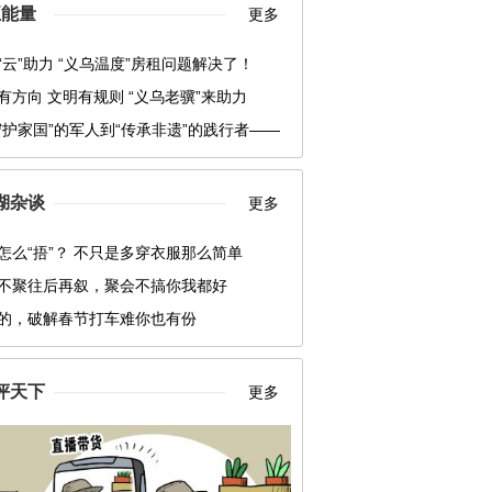
正能量
更多
“云”助力 “义乌温度”房租问题解决了！
有方向 文明有规则 “义乌老骥”来助力
守护家国”的军人到“传承非遗”的践行者——
宇
湖杂谈
更多
怎么“捂”？ 不只是多穿衣服那么简单
不聚往后再叙，聚会不搞你我都好
的，破解春节打车难你也有份
评天下
更多