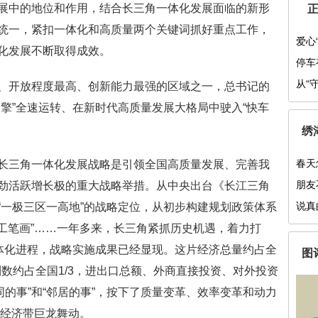
展中的地位和作用，结合长三角一体化发展面临的新形
统一，紧扣一体化和高质量两个关键词抓好重点工作，
爱心
化发展不断取得成效。
停车
从“
开放程度最高、创新能力最强的区域之一，总书记的
赖劲
擎”全速运转、在新时代高质量发展大格局中驶入“快车
绣
春天
三角一体化发展战略是引领全国高质量发展、完善我
朋友
劲活跃增长极的重大战略举措。从中央出台《长江三角
说真
“一极三区一高地”的战略定位，从初步构建规划政策体系
“工笔画”……一年多来，长三角紧抓历史机遇，着力打
一体化进程，战略实施成果已经显现。这片经济总量约占全
图
利数约占全国1/3，进出口总额、外商直接投资、对外投资
同的事”和“邻居的事”，按下了质量变革、效率变革和动力
江经济带巨龙舞动。