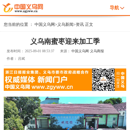
导航
您当前的位置 ：
中国义乌网
>
义乌新闻
>
资讯
正文
义乌南蜜枣迎来加工季
发布时间：
2025-09-01 08:53:37
来源：
中国义乌网·义乌商报
作者：
吕斌