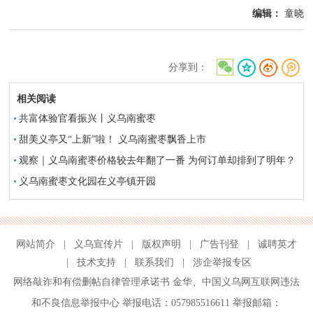
编辑：
童晓
分享到：
相关阅读
共富体验官看振兴丨义乌南蜜枣
甜美义亭又“上新”啦！ 义乌南蜜枣飘香上市
观察｜义乌南蜜枣价格较去年翻了一番 为何订单却排到了明年？
义乌南蜜枣文化园在义亭镇开园
网站简介
|
义乌宣传片
|
版权声明
|
广告刊登
|
诚聘英才
|
技术支持
|
联系我们
|
涉企举报专区
网络敲诈和有偿删帖自律管理承诺书
金华
、
中国义乌网互联网违法
和不良信息举报中心
举报电话：057985516611 举报邮箱：