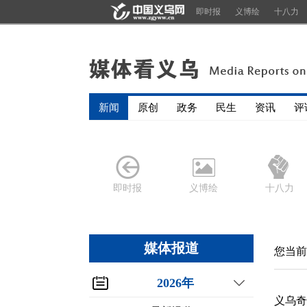
即时报
义博绘
十八力
新闻
原创
政务
民生
资讯
评
即时报
义博绘
十八力
媒体报道
您当前
2026年
义乌奇