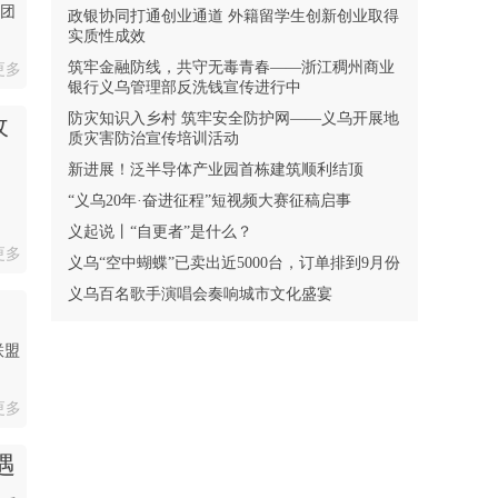
”团
政银协同打通创业通道 外籍留学生创新创业取得
实质性成效
筑牢金融防线，共守无毒青春——浙江稠州商业
更多
银行义乌管理部反洗钱宣传进行中
防灾知识入乡村 筑牢安全防护网——义乌开展地
收
质灾害防治宣传培训活动
新进展！泛半导体产业园首栋建筑顺利结顶
“义乌20年·奋进征程”短视频大赛征稿启事
义起说丨“自更者”是什么？
更多
义乌“空中蝴蝶”已卖出近5000台，订单排到9月份
义乌百名歌手演唱会奏响城市文化盛宴
联盟
更多
遇