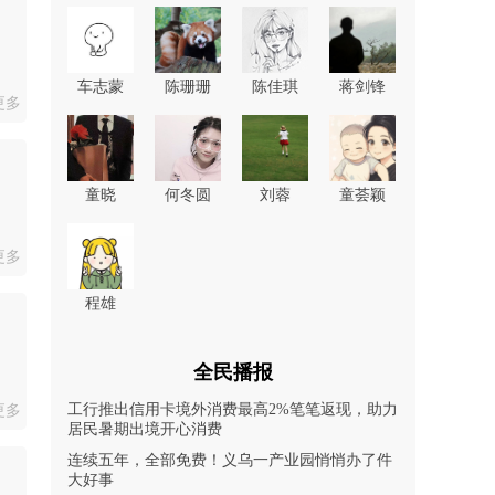
车志蒙
陈珊珊
陈佳琪
蒋剑锋
更多
童晓
何冬圆
刘蓉
童荟颖
更多
程雄
全民播报
工行推出信用卡境外消费最高2%笔笔返现，助力
更多
居民暑期出境开心消费
连续五年，全部免费！义乌一产业园悄悄办了件
大好事