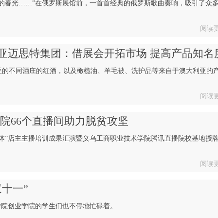
的春光……”在俄罗斯展馆前，一首首经典的俄罗斯歌曲奏响，吸引了众
阅读
亚迈思特集团：借展会开拓市场 提高产品知名
亚的不同酒庄的红酒，以及橄榄油、羊毛被、洗护品等来自于澳大利亚的
阅读
院66个直播间助力脱贫攻坚
逛实体”店主主播培训成果汇演暨义乌工商职业技术学院腾讯直播院校基地授
阅读
十一”
学院创业学院的学生们也不停地忙碌着。