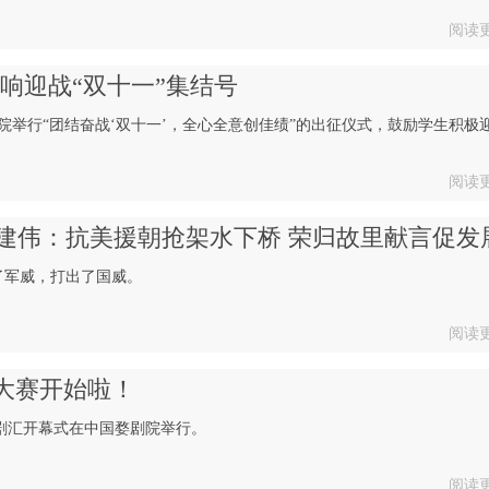
阅读
响迎战“双十一”集结号
院举行“团结奋战‘双十一’，全心全意创佳绩”的出征仪式，鼓励学生积极
阅读
建伟：抗美援朝抢架水下桥 荣归故里献言促发
了军威，打出了国威。
阅读
大赛开始啦！
渔喜剧汇开幕式在中国婺剧院举行。
阅读