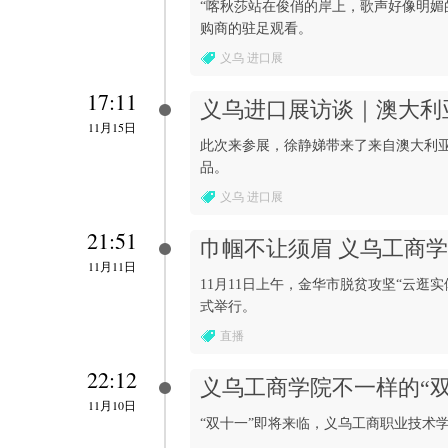
“喀秋莎站在俊俏的岸上，歌声好像明媚
购商的驻足观看。
义乌 进口展
17:11
义乌进口展访谈｜澳大利
11月15日
此次来参展，徐静娣带来了来自澳大利
品。
义乌 进口展
21:51
巾帼不让须眉 义乌工商学
11月11日
11月11日上午，金华市脱贫攻坚“云
式举行。
直播
22:12
义乌工商学院不一样的“双
11月10日
“双十一”即将来临，义乌工商职业技术