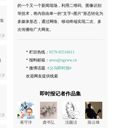
的一个又一个新闻现场，利用二维码、图像识别
等技术，将内容由单一的“文字+图片”形态转化为
为客
多媒体形态，通过网络、移动终端实现二次、多
次传播给广大网友。
更多
* 栏目热线：
0579-85516611
* 报料邮箱：
news@zgyww.cn
播
* 微博话题:
#义乌即时报#
更多
欢迎网友提供线索
即时报记者作品集
更多
蒋守洋
龚书弘
沈颖洁
陈云锋