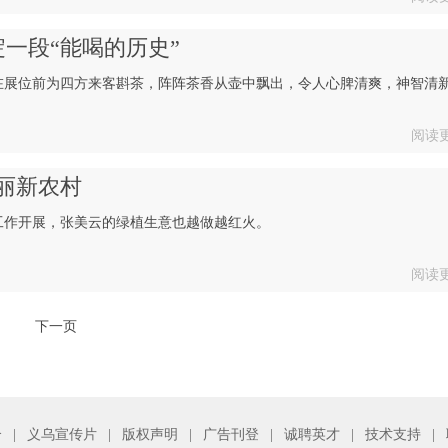
淀一段“能喝的历史”
在展位前为四方来客斟茶，阵阵茶香从壶中飘出，令人心脾清爽，神智清
阅读
丽新农村
工作开展，张美云的绿植生意也越做越红火。
阅读
下一页
介
|
义乌宣传片
|
版权声明
|
广告刊登
|
诚聘英才
|
技术支持
|