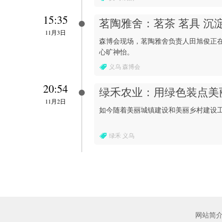
15:35
茗陶雅舍：茗茶 茗具 沉
11月3日
森博会现场，茗陶雅舍负责人田旭俊正
心旷神怡。
义乌 森博会
20:54
绿禾农业：用绿色装点美
11月2日
如今随着美丽城镇建设和美丽乡村建设
绿禾 义乌
网站简