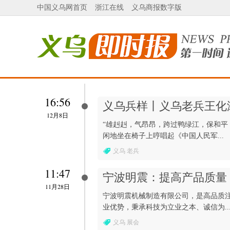
中国义乌网首页
浙江在线
义乌商报数字版
16:56
义乌兵样丨义乌老兵王化
12月8日
“雄赳赳，气昂昂，跨过鸭绿江，保和平
闲地坐在椅子上哼唱起《中国人民军...
义乌 老兵
11:47
宁波明震：提高产品质量
11月28日
宁波明震机械制造有限公司，是高品质
业优势，秉承科技为立业之本、诚信为..
义乌 展会