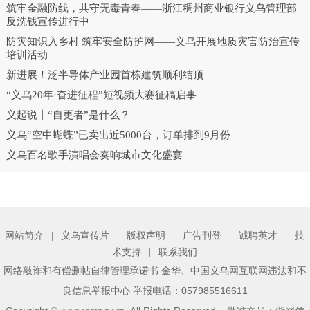
筑牢金融防线，共守无毒青春——浙江稠州商业银行义乌管理部
反洗钱宣传进行中
防灾知识入乡村 筑牢安全防护网——义乌开展地质灾害防治宣传
培训活动
新进展！泛半导体产业园首栋建筑顺利结顶
“义乌20年·奋进征程”短视频大赛征稿启事
义起说丨“自更者”是什么？
义乌“空中蝴蝶”已卖出近5000台，订单排到9月份
义乌百名歌手演唱会奏响城市文化盛宴
网站简介
|
义乌宣传片
|
版权声明
|
广告刊登
|
诚聘英才
|
技
术支持
|
联系我们
、
网络敲诈和有偿删帖自律管理承诺书
金华
中国义乌网互联网违法和不
举报电话：057985516611
良信息举报中心