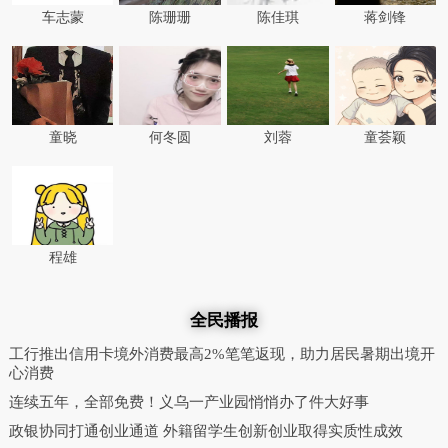
车志蒙
陈珊珊
陈佳琪
蒋剑锋
童晓
何冬圆
刘蓉
童荟颖
程雄
全民播报
工行推出信用卡境外消费最高2%笔笔返现，助力居民暑期出境开
心消费
连续五年，全部免费！义乌一产业园悄悄办了件大好事
政银协同打通创业通道 外籍留学生创新创业取得实质性成效