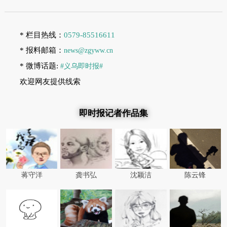
* 栏目热线：
0579-85516611
* 报料邮箱：
news@zgyww.cn
* 微博话题:
#义乌即时报#
欢迎网友提供线索
即时报记者作品集
蒋守洋
龚书弘
沈颖洁
陈云锋