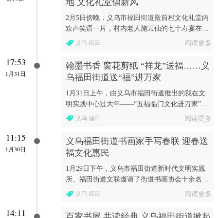
地 文化礼堂倡新风
2月5日傍晚，义乌市福田街道殿前村文化礼堂内
欢声笑语一片，村内老人施云仙的七十寿宴在此
举办。
义乌 福田
阅读更多
17:53
翰墨书香 窗花剪纸 “祥龙”送福……义
1月31日
乌福田街道送“福”进万家
1月31日上午，由义乌市福田街道推出的我在文
明实践中心过大年——“五福临门文化进万家”系
列活动在义乌国际商贸城四区火热进行。
义乌 福田
阅读更多
11:15
义乌福田街道书画家手写春联 迎春送
1月30日
福文化惠民
1月29日下午，义乌市福田街道新时代文明实践
所、福田街道文联邀请了街道书画协会十余名书
画老师和乡贤为大家写春联。
义乌 福田
阅读更多
14:11
百家书屋 共读经典 义乌福田街道掀起