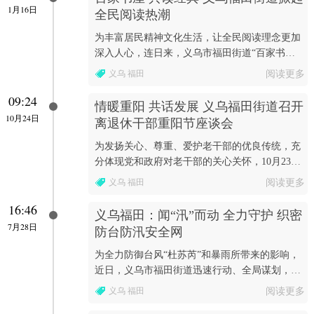
1月16日
全民阅读热潮
为丰富居民精神文化生活，让全民阅读理念更加
深入人心，连日来，义乌市福田街道“百家书屋
共读经典”活动火热进行中。
义乌 福田
阅读更多
09:24
情暖重阳 共话发展 义乌福田街道召开
10月24日
离退休干部重阳节座谈会
为发扬关心、尊重、爱护老干部的优良传统，充
分体现党和政府对老干部的关心关怀，10月23日
下午，义乌市福田街道召开“情暖重阳共话发
义乌 福田
阅读更多
展”离退休干...
16:46
义乌福田：闻“汛”而动 全力守护 织密
7月28日
防台防汛安全网
为全力防御台风“杜苏芮”和暴雨所带来的影响，
近日，义乌市福田街道迅速行动、全局谋划，周
密部署落实各项工作措施。
义乌 福田
阅读更多