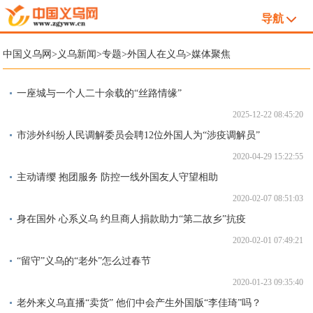
导航
中国义乌网
>
义乌新闻
>
专题
>
外国人在义乌
>
媒体聚焦
一座城与一个人二十余载的“丝路情缘”
2025-12-22 08:45:20
市涉外纠纷人民调解委员会聘12位外国人为“涉疫调解员”
2020-04-29 15:22:55
主动请缨 抱团服务 防控一线外国友人守望相助
2020-02-07 08:51:03
身在国外 心系义乌 约旦商人捐款助力“第二故乡”抗疫
2020-02-01 07:49:21
“留守”义乌的“老外”怎么过春节
2020-01-23 09:35:40
老外来义乌直播“卖货” 他们中会产生外国版“李佳琦”吗？