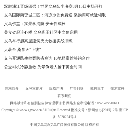
双胜浦江晋级四强！世界义乌队半决赛8月15日主场开打
义乌国际商贸城二区：清凉冰饮免费送 采购商可就近领取
义乌佛堂：实景学消防 安全伴成长
美食架起连心桥 义乌宾王社区中文角启用
义乌举行超高层建筑灭火救援实战演练
大暑至 桑拿天“上线”
义乌开通民生档案跨省查询 16地档案馆签约合作
公交司机冷静施救 为晕倒老人抢下黄金时间
网站简介
义乌宣传片
版权声明
广告刊登
诚聘英才
技术支持
联系我们
网络敲诈和有偿删帖自律管理承诺书 网络安全举报电话：0579-85516611
Copyright © www.zgyww.cn All Rights Reserved 批准文号：浙网信办[2015]12号
浙ICP
备15020224号-1
中国义乌网
&义乌广阔传媒有限公司 版权所有