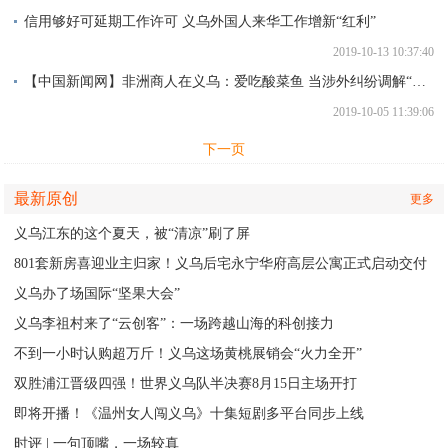
信用够好可延期工作许可 义乌外国人来华工作增新“红利”
2019-10-13 10:37:40
【中国新闻网】非洲商人在义乌：爱吃酸菜鱼 当涉外纠纷调解“老娘舅”
2019-10-05 11:39:06
下一页
最新原创
更多
义乌江东的这个夏天，被“清凉”刷了屏
801套新房喜迎业主归家！义乌后宅永宁华府高层公寓正式启动交付
义乌办了场国际“坚果大会”
义乌李祖村来了“云创客”：一场跨越山海的科创接力
不到一小时认购超万斤！义乌这场黄桃展销会“火力全开”
双胜浦江晋级四强！世界义乌队半决赛8月15日主场开打
即将开播！《温州女人闯义乌》十集短剧多平台同步上线
时评 | 一句顶嘴，一场较真