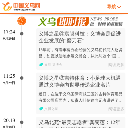
导航
17:24
义博之星④宸膜科技：义博会是促进
9月29日
企业发展的“磨刀石”
13年前，有着丰富办企经验的义乌初代商人赵贤
昌，如愿以偿地参展义博会，从此与这个“国字
号”展会结下了不解之缘。
义乌 义博会
阅读更多
11:25
义博之星③吉特体育：小足球大机遇
9月29日
通过义博会向世界传递企业名片
近日，在位于义乌国际商城三区的吉特体育用品
有限公司店面内，负责人叶信建向记者讲述了他
们与义博会的不解之缘。
义博之星
阅读更多
20:13
义乌北苑“最美志愿者”龚菊莲：12年
8月30日