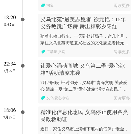
达164个，淘宝镇13个，淘宝村数量领跑全国。
淘宝
阅读更多
18:20
义乌北苑“最美志愿者”徐元艳：15年
8月2日
义务教跳广场舞 舞出精彩夕阳红
骑着电动自行车、一天到处赶场子，这几个月，
家住义乌北苑街道复兴社区的文化志愿者徐元艳
忙得不可开交。
广场舞 义乌
阅读更多
22:34
让爱心涌动商城 义乌第二季“爱心冰
7月29日
箱”活动清凉来袭
7月29日晚上6时30分，义乌市“青春文明 关爱爱
心 清凉一夏”第二季“爱心冰箱”活动在市民广场
正式启动。
义乌 爱心冰箱
阅读更多
18:06
精准化信息化惠民 义乌停止使用各类
7月29日
民政救助证
近日，家住义乌市上溪镇下宅村的低保户老金，