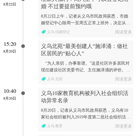
8月22日
婚 不过要提前预约哦
8月22日上午，记者从义乌市民政局获悉，市婚
姻登记中心除周一至周五正常上班外，决定从9
月起实行周六上午加班为有预约的准新人办理婚
义乌 结婚登记
阅读更多
姻登记业务，...
15:20
义乌北苑“最美创建人”施泽涌：做社
8月20日
区居民的“贴心人”
“为人亲切，办事靠谱。”这是社区许多居民对
现任建设社区党委书记、主任施泽涌的评价。一
直以来他都坚持“群众的事无小事”，做着最平凡
义乌 北苑
阅读更多
的社区...
10:40
义乌10家教育机构被列入社会组织活
8月20日
动异常名录
8月20日，记者从义乌市民政局获悉，义乌有10
家社会组织被列入2019年度第二批社会组织活动
异常名录。
义乌 教育
阅读更多