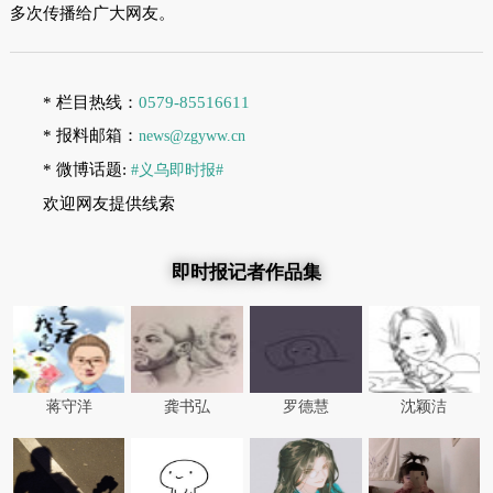
多次传播给广大网友。
* 栏目热线：
0579-85516611
* 报料邮箱：
news@zgyww.cn
* 微博话题:
#义乌即时报#
欢迎网友提供线索
即时报记者作品集
蒋守洋
龚书弘
罗德慧
沈颖洁