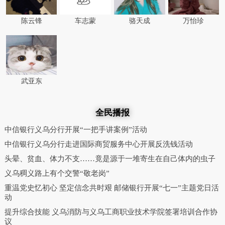
陈云锋
车志蒙
骆天成
万怡珍
武亚东
全民播报
中信银行义乌分行开展“一把手讲案例”活动
中信银行义乌分行走进国际商贸服务中心开展反洗钱活动
头晕、贫血、体力不支……竟是源于一堆寄生在自己体内的虫子
义乌稠义路上有个交警“敬老岗”
重温党史忆初心 坚定信念共时艰 邮储银行开展“七一”主题党日活
动
提升综合技能 义乌消防与义乌工商职业技术学院签署培训合作协
议