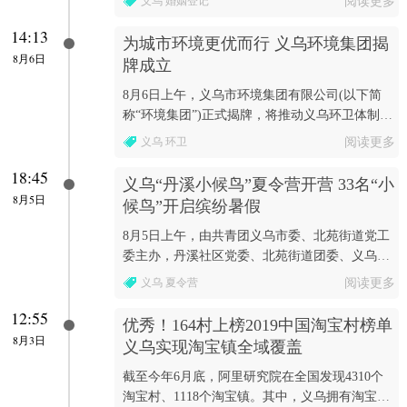
义乌 婚姻登记
阅读更多
证。
14:13
为城市环境更优而行 义乌环境集团揭
8月6日
牌成立
8月6日上午，义乌市环境集团有限公司(以下简
称“环境集团”)正式揭牌，将推动义乌环卫体制改
革向纵深发展，也由此揭开了义乌环境卫生事业
义乌 环卫
阅读更多
发展新篇...
18:45
义乌“丹溪小候鸟”夏令营开营 33名“小
8月5日
候鸟”开启缤纷暑假
8月5日上午，由共青团义乌市委、北苑街道党工
委主办，丹溪社区党委、北苑街道团委、义乌市
青少年综合服务中心承办的“青春三服务用爱心
义乌 夏令营
阅读更多
相伴——丹...
12:55
优秀！164村上榜2019中国淘宝村榜单
8月3日
义乌实现淘宝镇全域覆盖
截至今年6月底，阿里研究院在全国发现4310个
淘宝村、1118个淘宝镇。其中，义乌拥有淘宝村