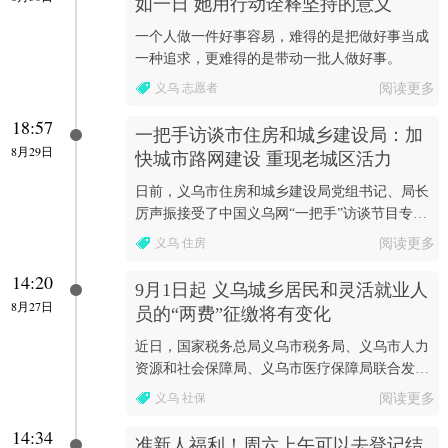
如一日 她用行动诠释坚持的意义
一个人做一件好事容易，难得的是把做好事当成
一种追求，更难得的是带动一批人做好事。
义乌 志愿者
阅读更多
18:57
一把手访谈市住房和城乡建设局：加
8月29日
快城市路网建设 重现老城区活力
日前，义乌市住房和城乡建设局党组书记、局长
厉声振接受了中国义乌网“一把手”访谈节目专
访，就城市路网建设等热点民生问题进行了解
义乌 住房
阅读更多
读。
14:20
9月1日起 义乌城乡居民和灵活就业人
8月27日
员的“两费”征缴将有变化
近日，国家税务总局义乌市税务局、义乌市人力
资源和社会保障局、义乌市医疗保障局联合发布
《关于集中版城乡居民和灵活就业人员社保费医
义乌 社保
阅读更多
保费征缴软...
14:34
准新人福利！周六上午可以去登记结