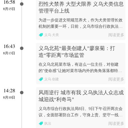
16:58
烈性犬禁养 大型犬限养 义乌犬类信息
8月15日
管理平台上线
为进一步促进文明规范养犬，作为犬类管理长效
机制的重要一环，日前，义乌市综合行政执法局
正式上线了“犬类信息管理平台”。
义乌 犬类
阅读更多
16:43
义乌北苑“最美创建人”廖泉菊：打
8月13日
造“零距离”市场监管
在义乌北苑菜市场，有这么一位主任，对创建
的“使命感”让她对菜市场内外的角角落落都特
别“较真”。她就是北苑街道“最美创建人”廖泉
义乌 创建
阅读更多
菊。
14:28
风雨逆行 城市有我 义乌执法人众志成
8月10日
城迎战“利奇马”
义乌市综合行政执法局8日、9日下午召开两次会
议，全面部署防台工作，守身上责、坚守一线，
积极投入防台抗台应急保重工作。
执法
阅读更多