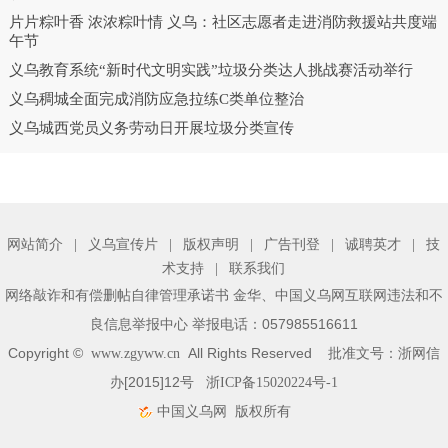
片片粽叶香 浓浓粽叶情 义乌：社区志愿者走进消防救援站共度端
午节
义乌教育系统“新时代文明实践”垃圾分类达人挑战赛活动举行
义乌稠城全面完成消防应急拉练C类单位整治
义乌城西党员义务劳动日开展垃圾分类宣传
网站简介
|
义乌宣传片
|
版权声明
|
广告刊登
|
诚聘英才
|
技
术支持
|
联系我们
、
网络敲诈和有偿删帖自律管理承诺书
金华
中国义乌网互联网违法和不
举报电话：057985516611
良信息举报中心
Copyright ©
All Rights Reserved 批准文号：浙网信
www.zgyww.cn
办[2015]12号
浙ICP备15020224号-1
版权所有
中国义乌网