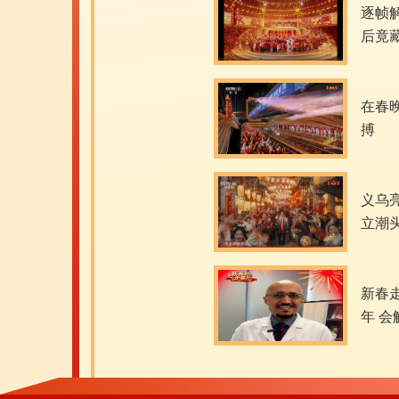
逐帧
后竟藏
懂了
在春
搏
义乌亮
立潮
新春
年 
在世