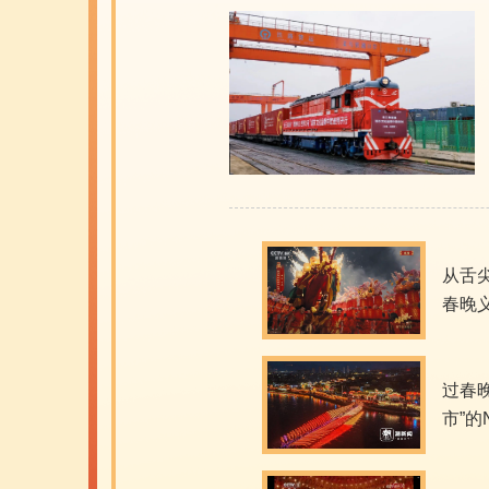
从舌
春晚
素
过春
市”的