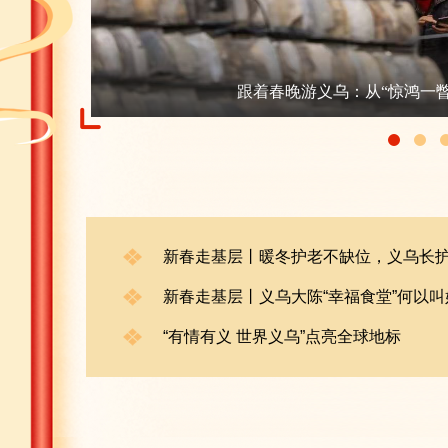
跟着春晚游义乌：从“惊鸿一瞥”
新春走基层丨义乌大陈“幸福食堂”何以
“有情有义 世界义乌”点亮全球地标