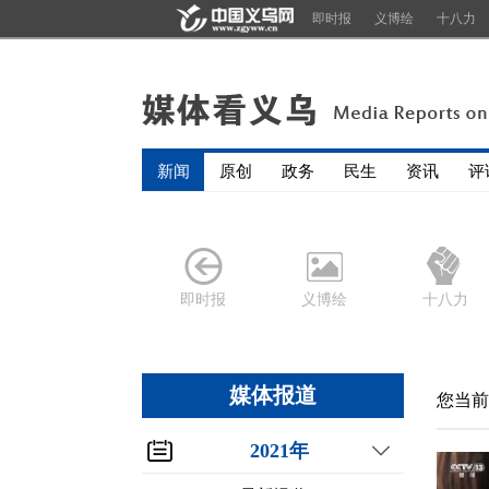
即时报
义博绘
十八力
新闻
原创
政务
民生
资讯
评
即时报
义博绘
十八力
媒体报道
您当前
2021年