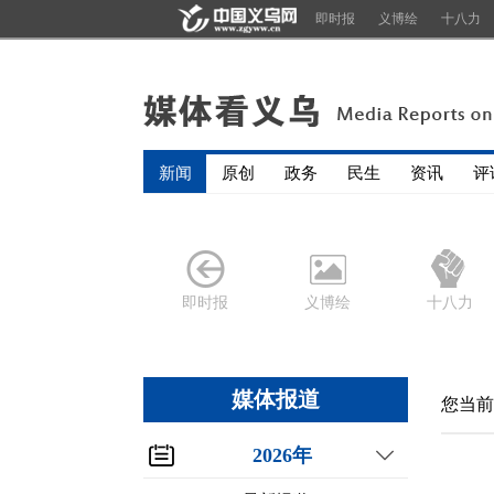
即时报
义博绘
十八力
新闻
原创
政务
民生
资讯
评
即时报
义博绘
十八力
媒体报道
您当前
2026年