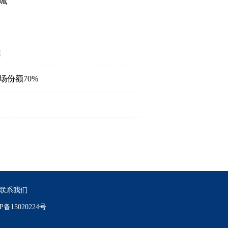
城
述
份额70%
联系我们
P备15020224号