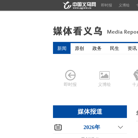
即时报
义博绘
新闻
原创
政务
民生
资讯
即时报
义博绘
十
媒体报道
2026年