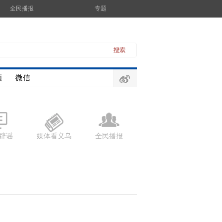
全民播报
专题
频
微信
辟谣
媒体看义乌
全民播报