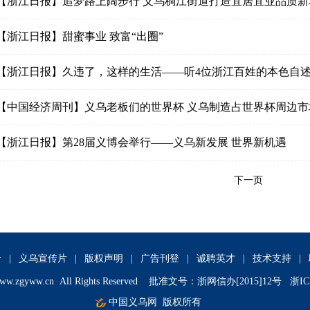
【浙江日报】追梦路上阔步行 义乌稠江街道打造宜居宜业品质新
【浙江日报】甜蜜事业 致富“出圈”
【浙江日报】久违了，这样的生活——听4位浙江百姓的本色自
【中国经济周刊】义乌老板们的世界杯 义乌制造占世界杯周边市场
【浙江日报】第28届义博会举行——义乌新发展 世界新机遇
下一页
介
|
义乌宣传片
|
版权声明
|
广告刊登
|
诚聘英才
|
技术支持
|
ww.zgyww.cn
All Rights Reserved 批准文号：浙网信办[2015]12号 浙IC
中国义乌网
版权所有