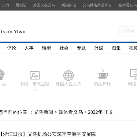
十八力
履职记
外国人在义乌
绣湖评论
义乌网络辟谣平台
媒体看义乌
评论
人事
镇街
社会
专题
外媒
图集
视
八力
书记、市长去哪
外国人在义乌
绣湖评论
网络
儿
您当前的位置 ：
义乌新闻
>
媒体看义乌
>
2022年
正文
【浙江日报】义乌机场公安筑牢空港平安屏障