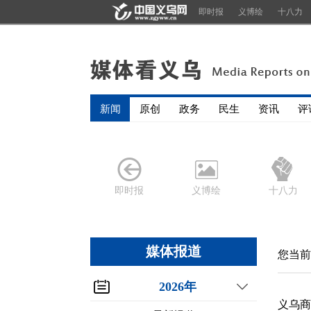
即时报
义博绘
十八力
新闻
原创
政务
民生
资讯
评
即时报
义博绘
十八力
媒体报道
您当前
2026年
义乌商