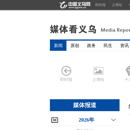
即时报
义博绘
新闻
原创
政务
民生
资讯
即时报
义博绘
十
媒体报道
2026年