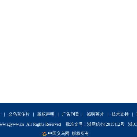
介
|
义乌宣传片
|
版权声明
|
广告刊登
|
诚聘英才
|
技术支持
|
ww.zgyww.cn
All Rights Reserved 批准文号：浙网信办[2015]12号 浙IC
中国义乌网
版权所有