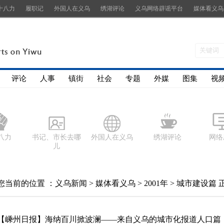
十八力
履职记
外国人在义乌
绣湖评论
义乌网络辟谣平台
媒体看义乌
评论
人事
镇街
社会
专题
外媒
图集
视
八力
书记、市长去哪
外国人在义乌
绣湖评论
网络
儿
您当前的位置 ：
义乌新闻
>
媒体看义乌
>
2001年
>
城市建设篇
【嵊州日报】海纳百川掀波澜――来自义乌的城市化报道人口篇