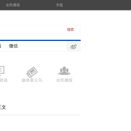
全民播报
专题
频
微信
辟谣
媒体看义乌
全民播报
正文