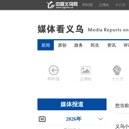
即时报
义博绘
十八力
新闻
原创
政务
民生
资讯
评
即时报
义博绘
十八力
媒体报道
您当前
2026年
义乌小