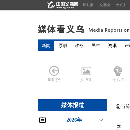
即时报
义博绘
十八力
新闻
原创
政务
民生
资讯
评
即时报
义博绘
十八力
媒体报道
您当前
2026年
序