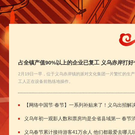
占全镇产值90%以上的企业已复工 义乌赤岸打好
争“开门红”
2月19日一早，位于义乌赤岸镇的派对文化集团一片繁忙的生
工人正在设备前熟练地操作。
【网络中国节·春节】一系列补贴来了！义乌出招解决
义乌年初一观影人数和票房均是全省县域第一 春节
难”问题
义乌春节累计接待游客41万余人 他们都最爱去哪
2亿元