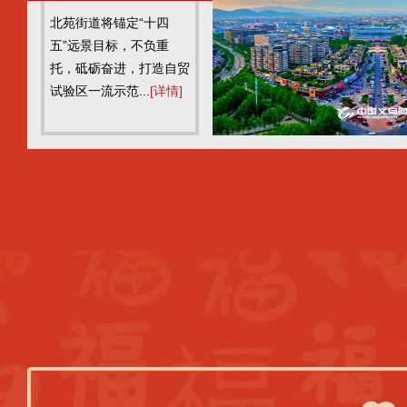
乌北苑翻开2021新篇章
北苑街道将锚定“十四
五”远景目标，不负重
托，砥砺奋进，打造自贸
试验区一流示范...
[详情]