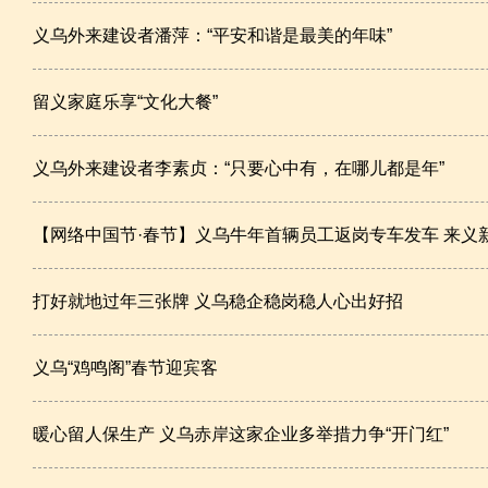
义乌外来建设者潘萍：“平安和谐是最美的年味”
留义家庭乐享“文化大餐”
义乌外来建设者李素贞：“只要心中有，在哪儿都是年”
【网络中国节·春节】义乌牛年首辆员工返岗专车发车 来义
员工依旧可享受7天免费食宿
打好就地过年三张牌 义乌稳企稳岗稳人心出好招
义乌“鸡鸣阁”春节迎宾客
暖心留人保生产 义乌赤岸这家企业多举措力争“开门红”