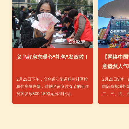
义乌好房东暖心“礼包”发放啦！
【网络中国
意盎然人气
热闹开市
2月23日下午，义乌稠江街道杨村社区按
2月20日9时
租住房屋户型，对辖区留义过春节的租住
国际商贸城外
房客发放500-1500元房租补贴。
二、三、四、五
及国际生产资
码城、宾王15
营户和采购商
量体温，分批