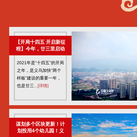
【开局十四五 开启新征
程】今年，廿三里启动
仿古商业街区建设、有
机更新全覆盖规划……
2021年是“十四五”的开局
之年，是义乌加快“两个
样板”建设的重要一年，
也是廿三...
[详情]
谋划多个区块更新！计
划投用4个幼儿园！义